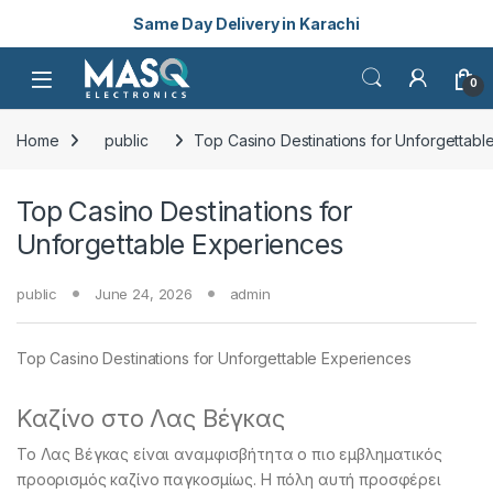
Same Day Delivery in Karachi
Skip to navigation
Skip to content
Open
0
Home
public
Top Casino Destinations for Unforgettabl
Top Casino Destinations for
Unforgettable Experiences
public
June 24, 2026
admin
Top Casino Destinations for Unforgettable Experiences
Καζίνο στο Λας Βέγκας
Το Λας Βέγκας είναι αναμφισβήτητα ο πιο εμβληματικός
προορισμός καζίνο παγκοσμίως. Η πόλη αυτή προσφέρει