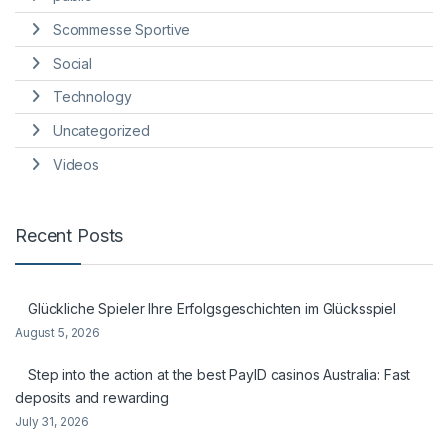
Scommesse Sportive
Social
Technology
Uncategorized
Videos
Recent Posts
Glückliche Spieler Ihre Erfolgsgeschichten im Glücksspiel
August 5, 2026
Step into the action at the best PayID casinos Australia: Fast
deposits and rewarding
July 31, 2026