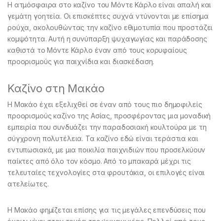
Η ατμόσφαιρα στο καζίνο του Μόντε Κάρλο είναι απαλή και
γεμάτη γοητεία. Οι επισκέπτες συχνά ντύνονται με επίσημα
ρούχα, ακολουθώντας την καζίνο εθιμοτυπία που προστάζει
κομψότητα. Αυτή η συνύπαρξη ψυχαγωγίας και παράδοσης
καθιστά το Μόντε Κάρλο έναν από τους κορυφαίους
προορισμούς για παιχνίδια και διασκέδαση.
Καζίνο στη Μακάο
Η Μακάο έχει εξελιχθεί σε έναν από τους πιο δημοφιλείς
προορισμούς καζίνο της Ασίας, προσφέροντας μια μοναδική
εμπειρία που συνδυάζει την παραδοσιακή κουλτούρα με τη
σύγχρονη πολυτέλεια. Τα καζίνο εδώ είναι τεράστια και
εντυπωσιακά, με μια ποικιλία παιχνιδιών που προσελκύουν
παίκτες από όλο τον κόσμο. Από το μπακαρά μέχρι τις
τελευταίες τεχνολογίες στα φρουτάκια, οι επιλογές είναι
ατελείωτες.
Η Μακάο φημίζεται επίσης για τις μεγάλες επενδύσεις που