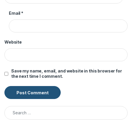
Email
*
Website
Save my name, email, and website in this browser for
the next time I comment.
Search for: