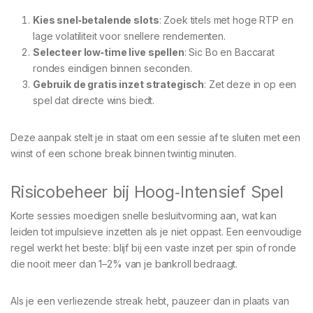
Kies snel‑betalende slots
: Zoek titels met hoge RTP en
lage volatiliteit voor snellere rendementen.
Selecteer low‑time live spellen
: Sic Bo en Baccarat
rondes eindigen binnen seconden.
Gebruik de gratis inzet strategisch
: Zet deze in op een
spel dat directe wins biedt.
Deze aanpak stelt je in staat om een sessie af te sluiten met een
winst of een schone break binnen twintig minuten.
Risicobeheer bij Hoog‑Intensief Spel
Korte sessies moedigen snelle besluitvorming aan, wat kan
leiden tot impulsieve inzetten als je niet oppast. Een eenvoudige
regel werkt het beste: blijf bij een vaste inzet per spin of ronde
die nooit meer dan 1–2% van je bankroll bedraagt.
Als je een verliezende streak hebt, pauzeer dan in plaats van