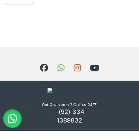
Got Questions ? Call us 24/7!
+(92) 334
1389832