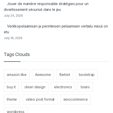
Jouer de manière responsable stratégies pour un
divertissement sécurisé dans le jeu
July 24, 2026
Verkkopelaamisen ja perinteisen pelaamisen vertailu missä on
etu
July 16, 2026
Tags Clouds
amazon like
Awesome
Betriot
bootstrap
buy it
clean design
electronics
loisirs
theme
video post format
woocommerce
wordpress